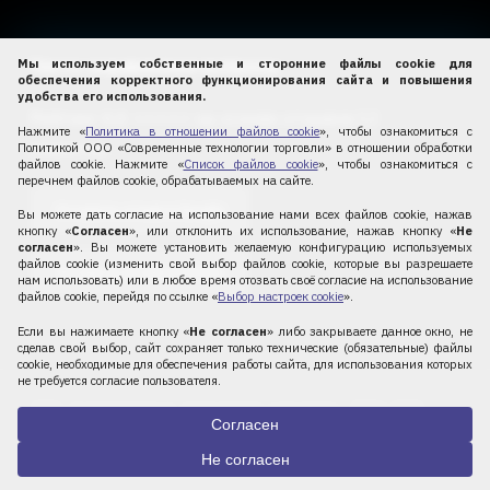
Часто задаваемые вопросы
Мы используем собственные и сторонние файлы cookie для
обеспечения корректного функционирования сайта и повышения
удобства его использования.
Рейтинг 4,4
⭐️⭐️⭐️⭐️⭐️ на основе
отзывов
12
Нажмите «
Политика в отношении файлов cookie
», чтобы ознакомиться с
клиентов.
Политикой ООО «Современные технологии торговли» в отношении обработки
файлов cookie. Нажмите «
Список файлов cookie
», чтобы ознакомиться с
перечнем файлов cookie, обрабатываемых на сайте.
Оставить отзыв в Google
Вы можете дать согласие на использование нами всех файлов cookie, нажав
кнопку «
Согласен
», или отклонить их использование, нажав кнопку «
Не
согласен
». Вы можете установить желаемую конфигурацию используемых
файлов cookie (изменить свой выбор файлов cookie, которые вы разрешаете
Оставить отзыв в Yandex
нам использовать) или в любое время отозвать своё согласие на использование
файлов cookie, перейдя по ссылке «
Выбор настроек cookie
».
Если вы нажимаете кнопку «
Не согласен
» либо закрываете данное окно, не
сделав свой выбор, сайт сохраняет только технические (обязательные) файлы
cookie, необходимые для обеспечения работы сайта, для использования которых
не требуется согласие пользователя.
ООО «Современные технологии торговли», 2010-2026
Согласен
facebook
linkedin
youtube
instagram
telegram
Не согласен