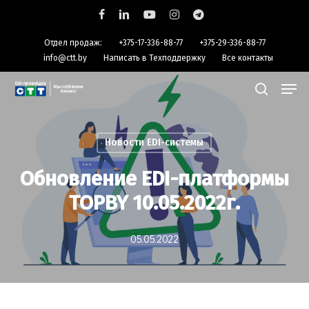
Skip
facebook
linkedin
youtube
instagram
telegram
to
Отдел продаж:
+375-17-336-88-77
+375-29-336-88-77
main
info@ctt.by
Написать в Техподдержку
Все контакты
content
Men
search
Новости EDI-системы
Обновление EDI-платформы
TOPBY 10.05.2022г.
05.05.2022